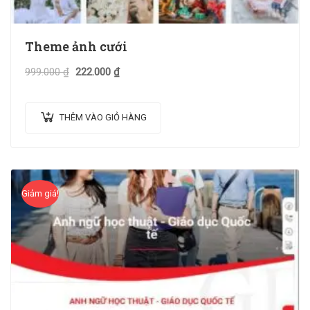
Theme ảnh cưới
999.000
₫
222.000
₫
THÊM VÀO GIỎ HÀNG
Giảm giá!