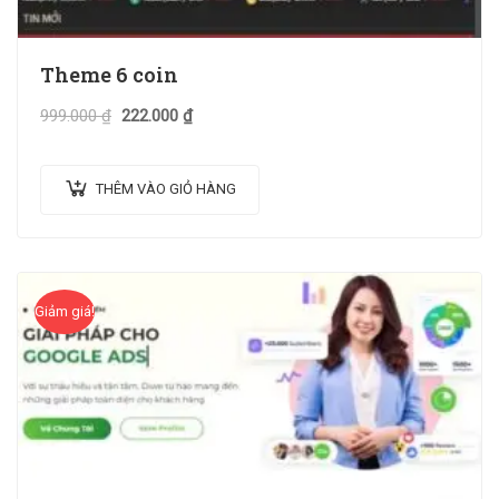
Theme 6 coin
999.000
₫
222.000
₫
THÊM VÀO GIỎ HÀNG
Giảm giá!