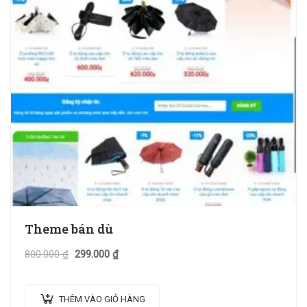
Theme bán dù
800.000
₫
299.000
₫
THÊM VÀO GIỎ HÀNG