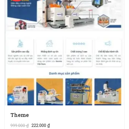
Theme
999.000
₫
222.000
₫