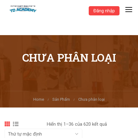
Đăng nhập
CHƯA PHÂN LOẠI
Home
Sản Phẩm
Chưa phân loại
Hiển thị 1–36 của 620 kết quả