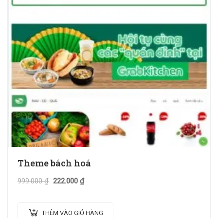
Theme bách hoá
999.000
₫
222.000
₫
THÊM VÀO GIỎ HÀNG