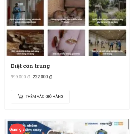
Diệt côn trùng
999.000
₫
222.000
₫
THÊM VÀO GIỎ HÀNG
Giảm giá!