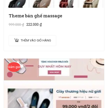
Theme bán ghế massage
999.000
₫
222.000
₫
THÊM VÀO GIỎ HÀNG
Giảm giá!