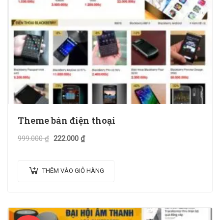
Theme bán điện thoại
999.000
₫
222.000
₫
THÊM VÀO GIỎ HÀNG