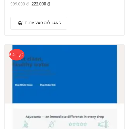
999.000
₫
222.000
₫
THÊM VÀO GIỎ HÀNG
Giảm giá!