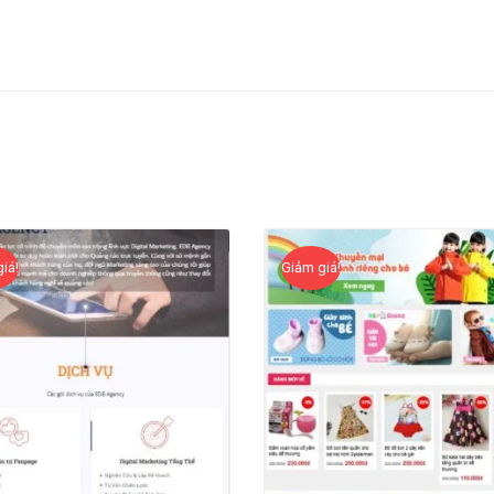
iá!
Giảm giá!