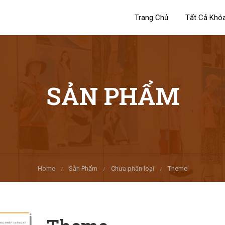
Trang Chủ
Tất Cả Khó
SẢN PHẨM
Home
Sản Phẩm
Chưa phân loại
Theme