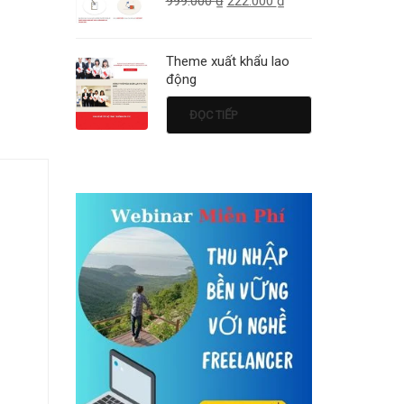
999.000
₫
222.000
₫
Theme xuất khẩu lao
động
ĐỌC TIẾP