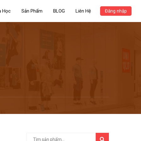
a Học
Sản Phẩm
BLOG
Liên Hệ
Đăng nhập
TÌM