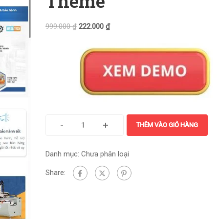
Theme
999.000
₫
222.000
₫
-
+
THÊM VÀO GIỎ HÀNG
Danh mục:
Chưa phân loại
Share: