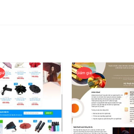
iá!
Giảm giá!