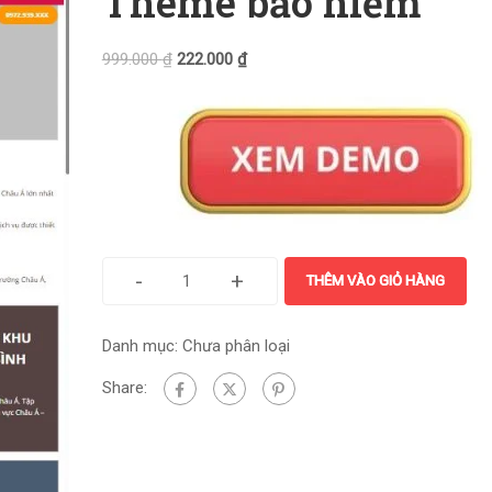
Theme bảo hiểm
999.000
₫
222.000
₫
-
+
THÊM VÀO GIỎ HÀNG
Danh mục:
Chưa phân loại
Share: