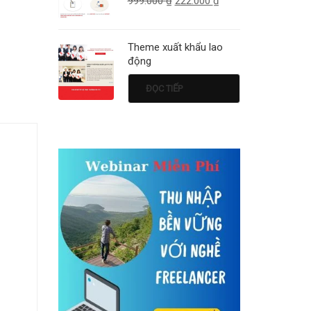
999.000
₫
222.000
₫
Theme xuất khẩu lao
động
ĐỌC TIẾP