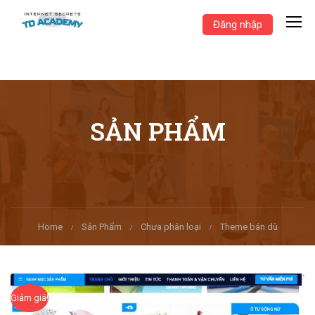
Đăng nhập
SẢN PHẨM
Home
Sản Phẩm
Chưa phân loại
Theme bán dù
Giảm giá!