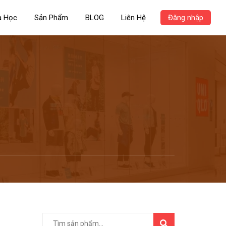
a Học
Sản Phẩm
BLOG
Liên Hệ
Đăng nhập
TÌM