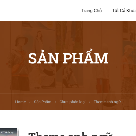
Trang Chủ
Tất Cả Khó
SẢN PHẨM
Home
Sản Phẩm
Chưa phân loại
Theme anh ngữ