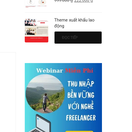
999.000
₫
222.000
₫
Theme xuất khẩu lao
động
ĐỌC TIẾP