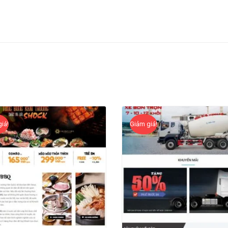
iá!
Giảm giá!