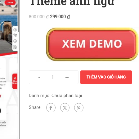
Theme anh ngữ
800.000
₫
299.000
₫
-
+
THÊM VÀO GIỎ HÀNG
Danh mục:
Chưa phân loại
Share: