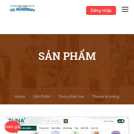
Đăng nhập
SẢN PHẨM
Home
Sản Phẩm
Chưa phân loại
Theme ăn kiêng
Giảm giá!