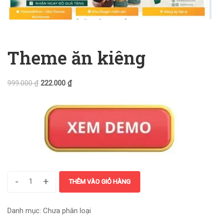
Theme ăn kiêng
999.000
₫
222.000
₫
-
+
THÊM VÀO GIỎ HÀNG
Danh mục:
Chưa phân loại