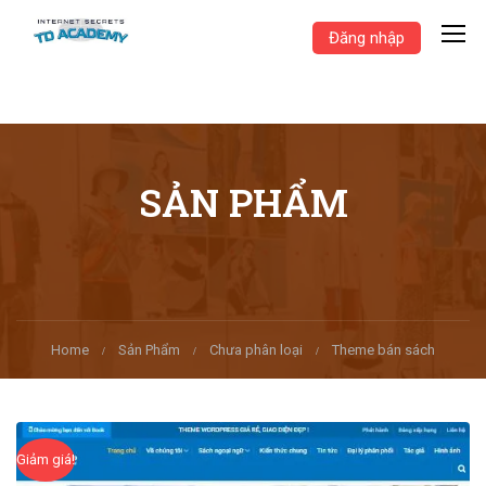
Đăng nhập
SẢN PHẨM
Home
Sản Phẩm
Chưa phân loại
Theme bán sách
Giảm giá!