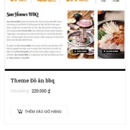
Theme Đồ ăn bbq
990.000
₫
220.000
₫
THÊM VÀO GIỎ HÀNG