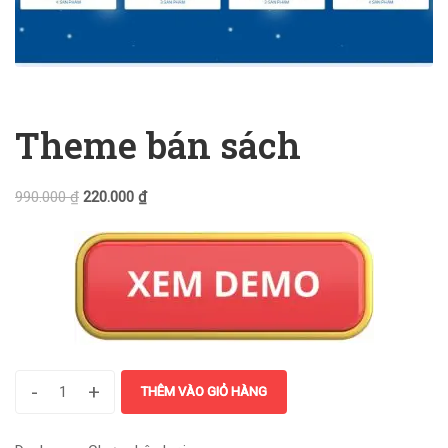
Theme bán sách
990.000
₫
220.000
₫
-
+
THÊM VÀO GIỎ HÀNG