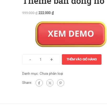
Theme bán đồng hồ
999.000
₫
222.000
₫
-
+
THÊM VÀO GIỎ HÀNG
Danh mục:
Chưa phân loại
Share: