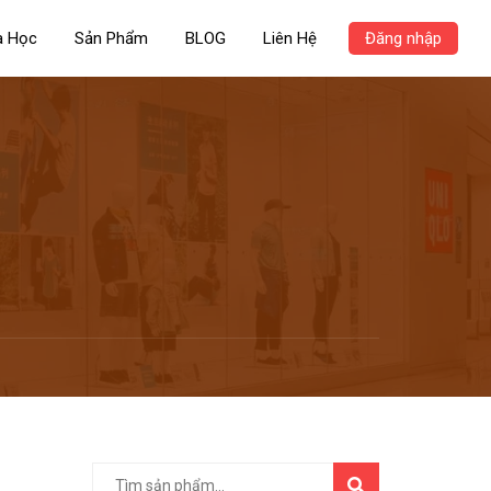
a Học
Sản Phẩm
BLOG
Liên Hệ
Đăng nhập
TÌM