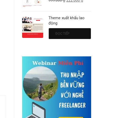
999.000
₫
222.000
₫
Theme xuất khẩu lao
động
ĐỌC TIẾP