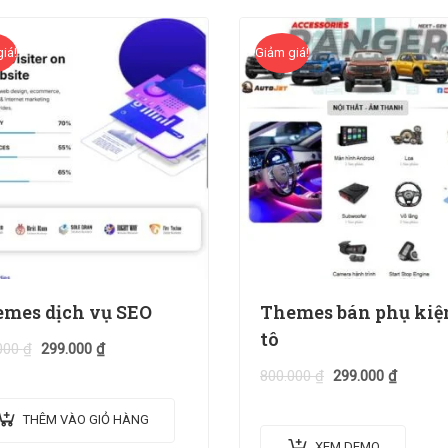
iá!
Giảm giá!
mes dịch vụ SEO
Themes bán phụ kiệ
tô
000
₫
299.000
₫
800.000
₫
299.000
₫
THÊM VÀO GIỎ HÀNG
XEM DEMO