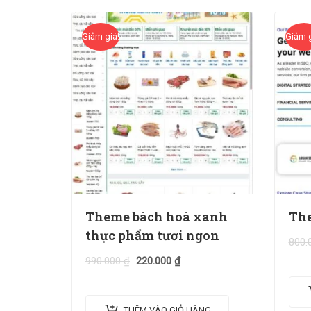
Giảm giá!
Giảm g
Theme bách hoá xanh
The
thực phẩm tươi ngon
800.
990.000
₫
220.000
₫
THÊM VÀO GIỎ HÀNG