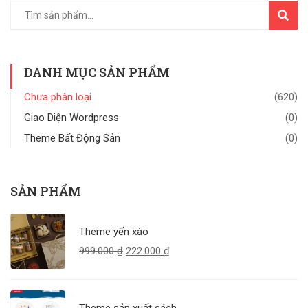
TÌM
KIẾM
DANH MỤC SẢN PHẨM
Chưa phân loại
(620)
Giao Diện Wordpress
(0)
Theme Bất Động Sản
(0)
SẢN PHẨM
Theme yến xào
999.000
₫
222.000
₫
Theme sản xuất sách