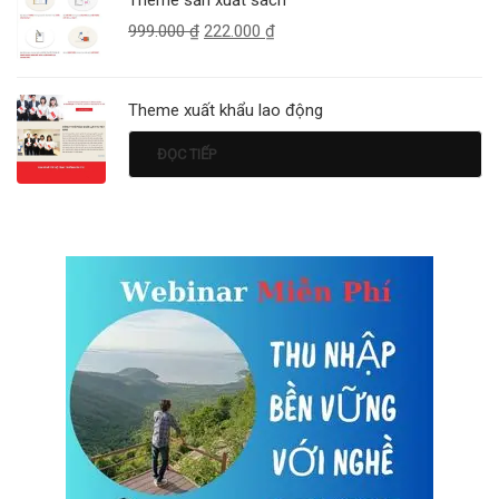
999.000
₫
222.000
₫
Theme xuất khẩu lao động
ĐỌC TIẾP