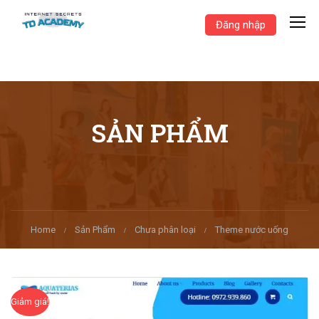
Đăng nhập
SẢN PHẨM
Home
Sản Phẩm
Chưa phân loại
Theme nước uống
Giảm giá!