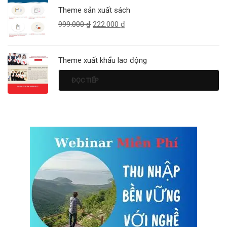
Theme sản xuất sách
999.000
₫
222.000
₫
Theme xuất khẩu lao động
ĐỌC TIẾP