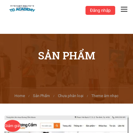
Đăng nhập
SẢN PHẨM
Home
Sản Phẩm
Chưa phân loại
Theme âm nhạc
Giảm giá!