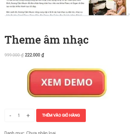
Theme âm nhạc
999.000
₫
222.000
₫
-
+
THÊM VÀO GIỎ HÀNG
Danh mục:
Chưa phân loại