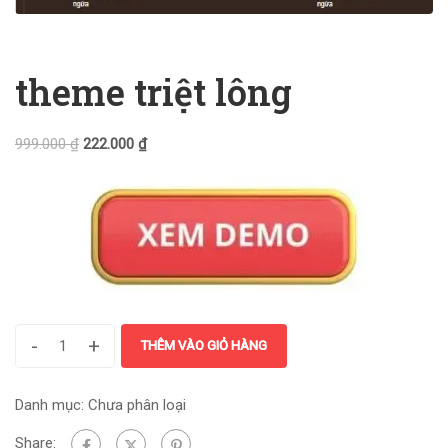
theme triệt lông
999.000
₫
222.000
₫
-
+
THÊM VÀO GIỎ HÀNG
Danh mục:
Chưa phân loại
Share: