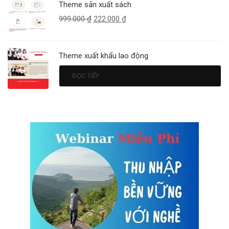
Theme sản xuất sách
999.000
₫
222.000
₫
Theme xuất khẩu lao động
ĐỌC TIẾP