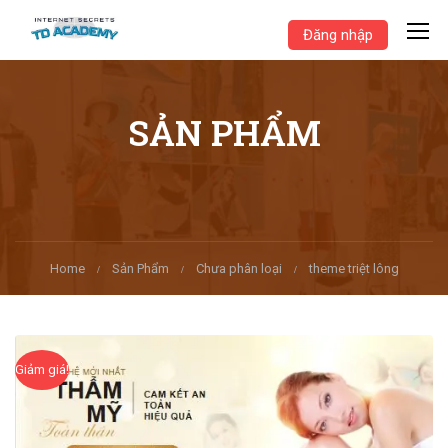
Đăng nhập
SẢN PHẨM
Home
Sản Phẩm
Chưa phân loại
theme triệt lông
Giảm giá!