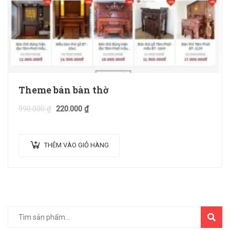
Theme bán bàn thờ
990.000
₫
220.000
₫
THÊM VÀO GIỎ HÀNG
TÌM
KIẾM