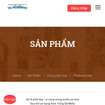
Đăng nhập
SẢN PHẨM
Home
Sản Phẩm
Chưa phân loại
Theme trị nám
Giảm giá!