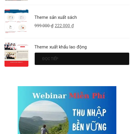
Theme sản xuất sách
999.000
₫
222.000
₫
Theme xuất khẩu lao động
ĐỌC TIẾP