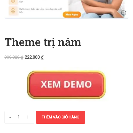
Theme trị nám
999.000
₫
222.000
₫
-
+
THÊM VÀO GIỎ HÀNG