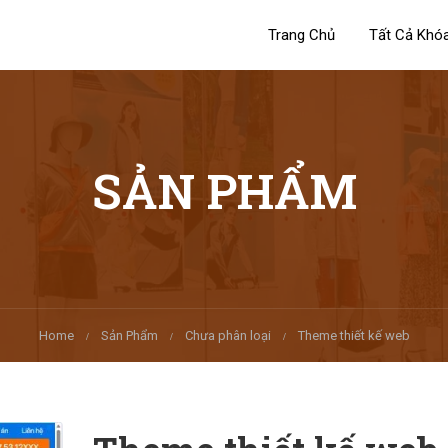
Trang Chủ
Tất Cả Khó
SẢN PHẨM
Home
Sản Phẩm
Chưa phân loại
Theme thiết kế web