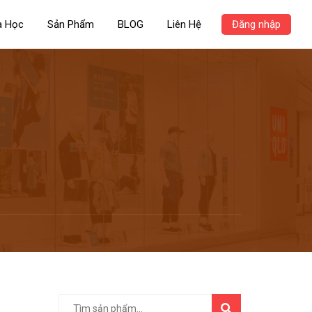
a Học
Sản Phẩm
BLOG
Liên Hệ
Đăng nhập
TÌM