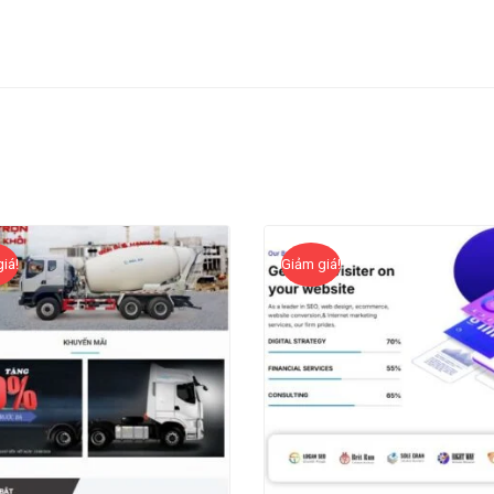
iá!
Giảm giá!