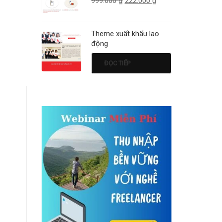
999.000
₫
222.000
₫
Theme xuất khẩu lao
động
ĐỌC TIẾP