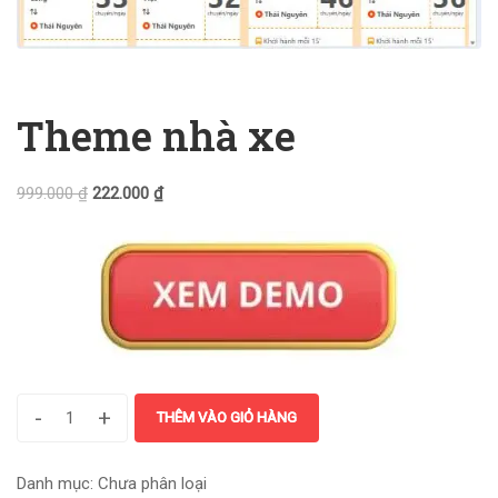
Theme nhà xe
999.000
₫
222.000
₫
-
+
THÊM VÀO GIỎ HÀNG
Danh mục:
Chưa phân loại