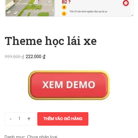
Theme học lái xe
999.000
₫
222.000
₫
-
+
THÊM VÀO GIỎ HÀNG
Danh mục:
Chưa phân loại