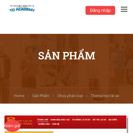
Đăng nhập
SẢN PHẨM
Home
Sản Phẩm
Chưa phân loại
Theme học lái xe
Giảm giá!