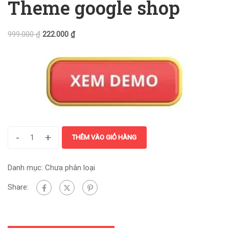
Theme google shop
999.000
₫
222.000
₫
-
+
THÊM VÀO GIỎ HÀNG
Danh mục:
Chưa phân loại
Share: