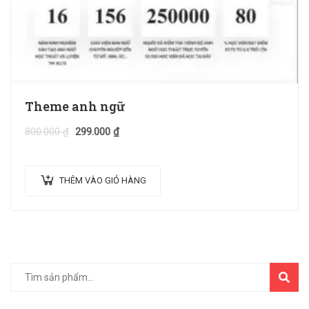
Theme anh ngữ
800.000
₫
299.000
₫
THÊM VÀO GIỎ HÀNG
TÌM
KIẾM