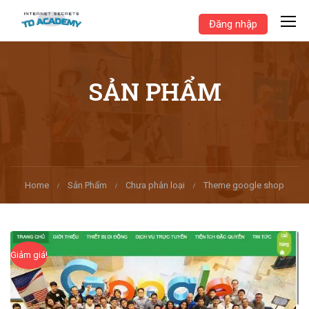
Đăng nhập
SẢN PHẨM
Home
Sản Phẩm
Chưa phân loại
Theme google shop
Giảm giá!