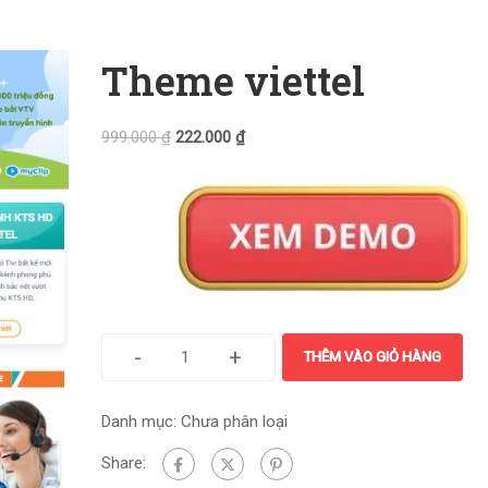
Theme viettel
999.000
₫
222.000
₫
-
+
THÊM VÀO GIỎ HÀNG
Danh mục:
Chưa phân loại
Share: