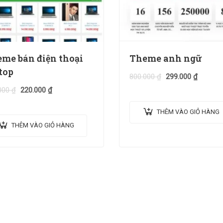
me bán điện thoại
Theme anh ngữ
top
800.000
₫
299.000
₫
000
₫
220.000
₫
THÊM VÀO GIỎ HÀNG
THÊM VÀO GIỎ HÀNG