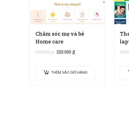
Chăm sóc mẹ và bé
The
Home care
lap
990.000
₫
220.000
₫
990.
THÊM VÀO GIỎ HÀNG