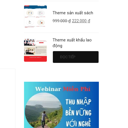
Theme sản xuất sách
999.000
₫
222.000
₫
Theme xuất khẩu lao
động
ĐỌC TIẾP