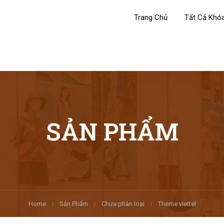
Trang Chủ
Tất Cả Khó
SẢN PHẨM
Home
Sản Phẩm
Chưa phân loại
Theme viettel