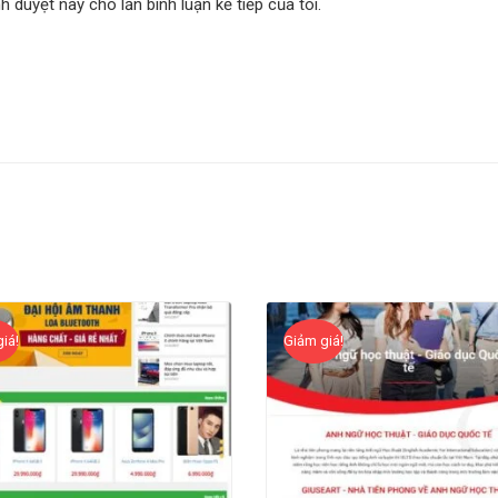
nh duyệt này cho lần bình luận kế tiếp của tôi.
iá!
Giảm giá!