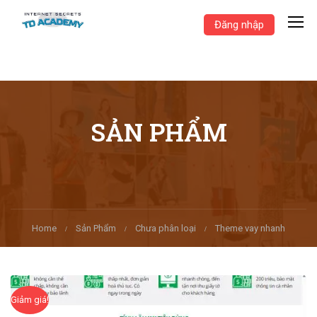
Đăng nhập
SẢN PHẨM
Home
Sản Phẩm
Chưa phân loại
Theme vay nhanh
Giảm giá!