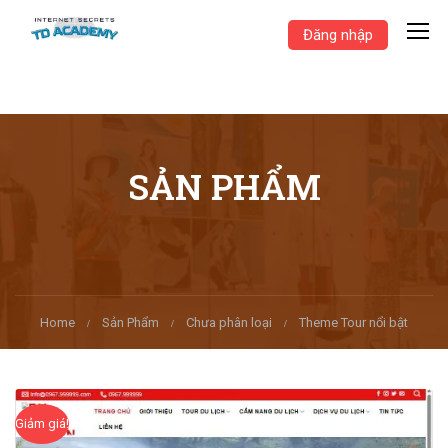
Đăng nhập
SẢN PHẨM
Home
Sản Phẩm
Chưa phân loại
Theme Tour nổi bật
Giảm giá!