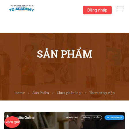
Đăng nhập
SẢN PHẨM
Home
Sản Phẩm
Chưa phân loại
Theme top việc
Giảm giá!