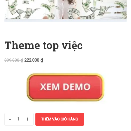
Theme top việc
999.000
₫
222.000
₫
-
+
THÊM VÀO GIỎ HÀNG