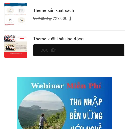
Theme sản xuất sách
999.000
₫
222.000
₫
Theme xuất khẩu lao động
ĐỌC TIẾP