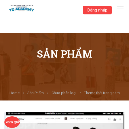
Đăng nhập
SẢN PHẨM
Home
Sản Phẩm
Chưa phân loại
Theme thời trang nam
Giảm giá!