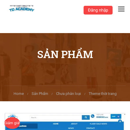
Đăng nhập
SẢN PHẨM
Home
Sản Phẩm
Chưa phân loại
Theme thời trang
Giảm giá!