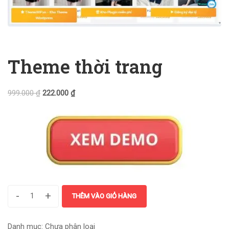
Theme thời trang
999.000
₫
222.000
₫
-
+
THÊM VÀO GIỎ HÀNG
Danh mục:
Chưa phân loại