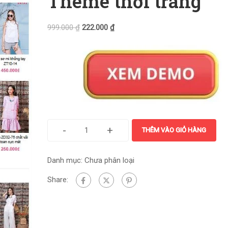
Theme thời trang
999.000
₫
222.000
₫
-
+
THÊM VÀO GIỎ HÀNG
Danh mục:
Chưa phân loại
Share: