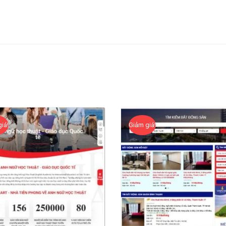
iá!
Giảm giá!