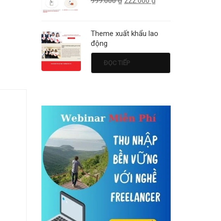
999.000
₫
222.000
₫
Theme xuất khẩu lao
động
ĐỌC TIẾP