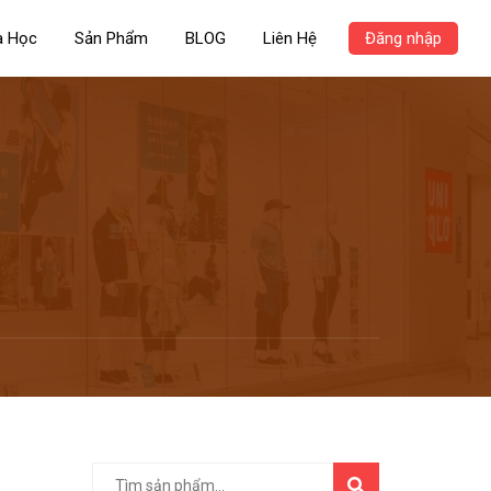
a Học
Sản Phẩm
BLOG
Liên Hệ
Đăng nhập
TÌM