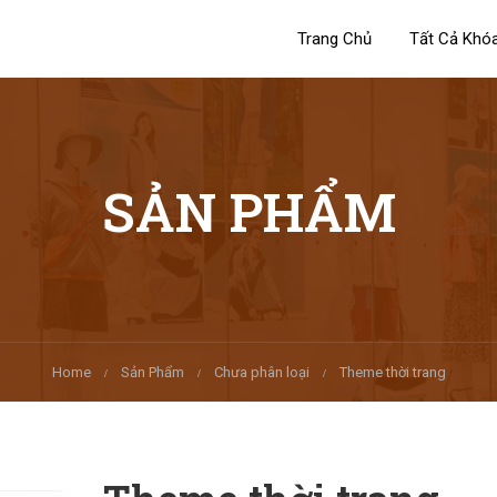
Trang Chủ
Tất Cả Khó
SẢN PHẨM
Home
Sản Phẩm
Chưa phân loại
Theme thời trang