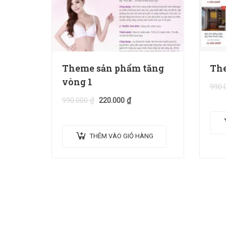
Theme sản phẩm tăng
The
vòng 1
990.
990.000
₫
220.000
₫
THÊM VÀO GIỎ HÀNG