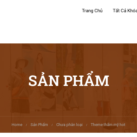
Trang Chủ
Tất Cả Khó
SẢN PHẨM
Home
Sản Phẩm
Chưa phân loại
Theme thẩm mỹ hot