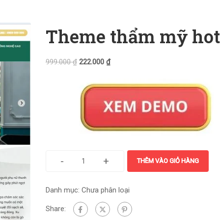
Theme thẩm mỹ hot
999.000
₫
222.000
₫
-
+
THÊM VÀO GIỎ HÀNG
Danh mục:
Chưa phân loại
Share: