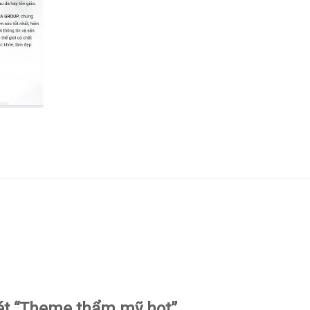
xét “Theme thẩm mỹ hot”