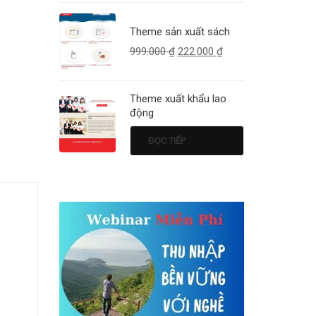
Theme sản xuất sách
999.000
₫
222.000
₫
Theme xuất khẩu lao
động
ĐỌC TIẾP