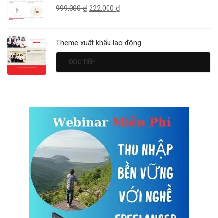
999.000
₫
222.000
₫
Theme xuất khẩu lao động
ĐỌC TIẾP