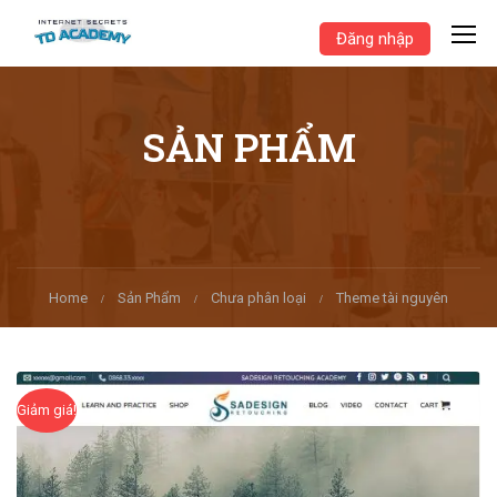
Đăng nhập
SẢN PHẨM
Home
Sản Phẩm
Chưa phân loại
Theme tài nguyên
Giảm giá!