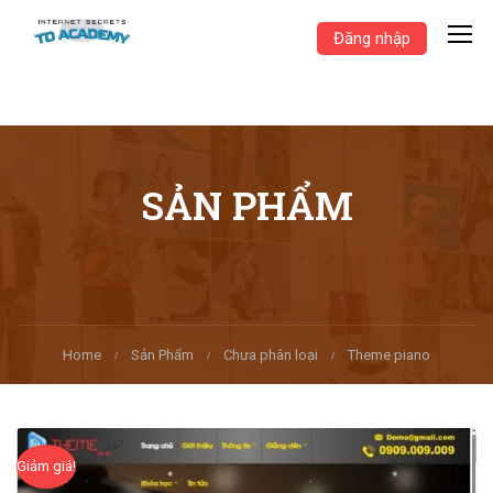
Đăng nhập
SẢN PHẨM
Home
Sản Phẩm
Chưa phân loại
Theme piano
Giảm giá!