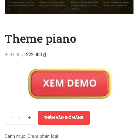
Theme piano
999.000
₫
222.000
₫
-
+
THÊM VÀO GIỎ HÀNG
Danh mục:
Chưa phân loại