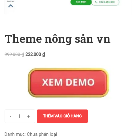
Theme nông sản vn
999.000
₫
222.000
₫
-
+
THÊM VÀO GIỎ HÀNG
Danh mục:
Chưa phân loại