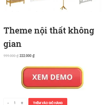
Theme nội thất không
gian
999.000
₫
222.000
₫
-
+
THÊM VÀO GIỎ HÀNG