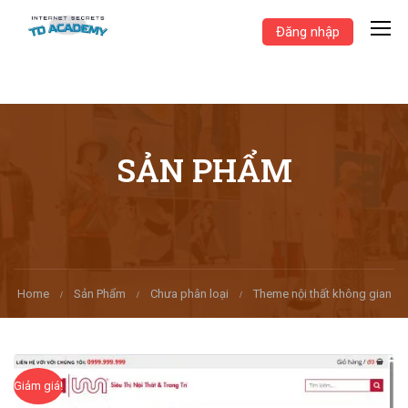
Đăng nhập
SẢN PHẨM
Home
Sản Phẩm
Chưa phân loại
Theme nội thất không gian
Giảm giá!