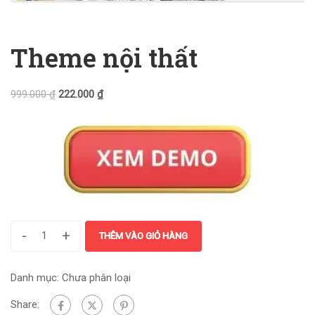
Theme nội thất
999.000
₫
222.000
₫
-
+
THÊM VÀO GIỎ HÀNG
Danh mục:
Chưa phân loại
Share: