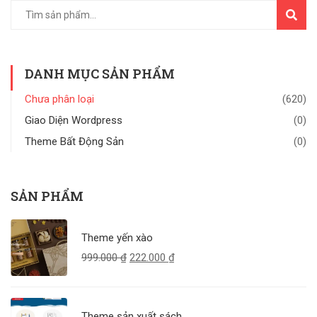
TÌM
KIẾM
DANH MỤC SẢN PHẨM
Chưa phân loại
(620)
Giao Diện Wordpress
(0)
Theme Bất Động Sản
(0)
SẢN PHẨM
Theme yến xào
999.000
₫
222.000
₫
Theme sản xuất sách