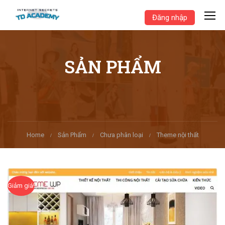
Đăng nhập
SẢN PHẨM
Home
Sản Phẩm
Chưa phân loại
Theme nội thất
Giảm giá!