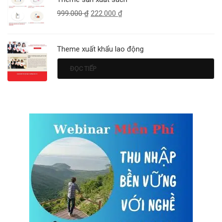
999.000
₫
222.000
₫
Theme xuất khẩu lao động
ĐỌC TIẾP