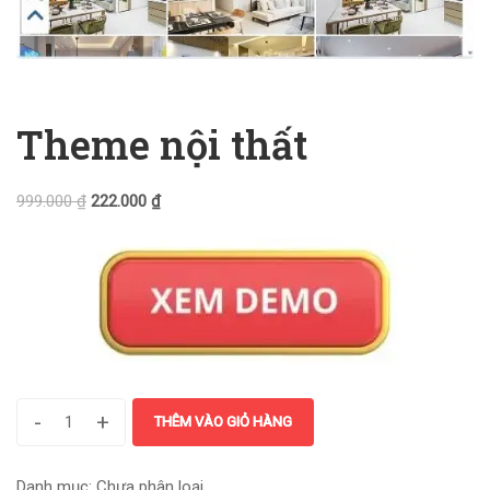
Theme nội thất
999.000
₫
222.000
₫
-
+
THÊM VÀO GIỎ HÀNG
Danh mục:
Chưa phân loại