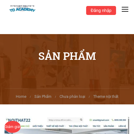
Đăng nhập
SẢN PHẨM
Home
Sản Phẩm
Chưa phân loại
Theme nội thất
Giảm giá!