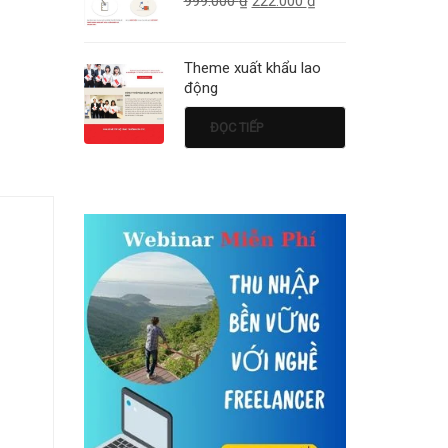
999.000
₫
222.000
₫
Theme xuất khẩu lao
động
ĐỌC TIẾP