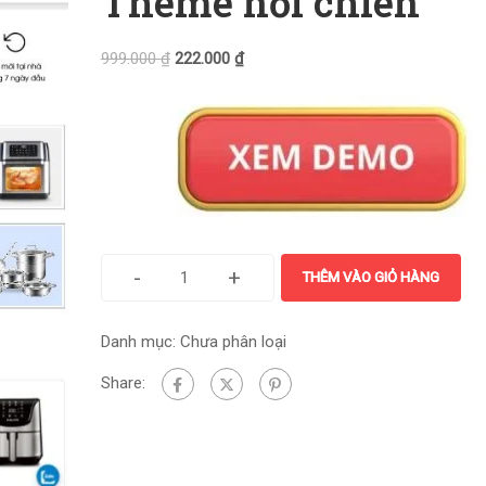
Theme nồi chiên
999.000
₫
222.000
₫
-
+
THÊM VÀO GIỎ HÀNG
Danh mục:
Chưa phân loại
Share: