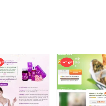
iá!
Giảm giá!