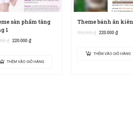
me sản phẩm tăng
Theme bánh ăn kiê
g 1
990.000
₫
220.000
₫
000
₫
220.000
₫
THÊM VÀO GIỎ HÀNG
THÊM VÀO GIỎ HÀNG