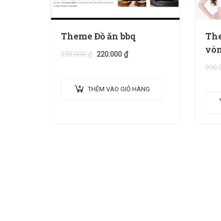
Theme Đồ ăn bbq
The
vòn
990.000
₫
220.000
₫
990.
THÊM VÀO GIỎ HÀNG