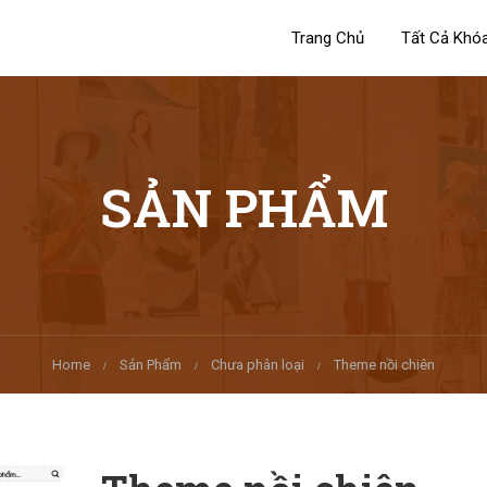
Trang Chủ
Tất Cả Khó
SẢN PHẨM
Home
Sản Phẩm
Chưa phân loại
Theme nồi chiên