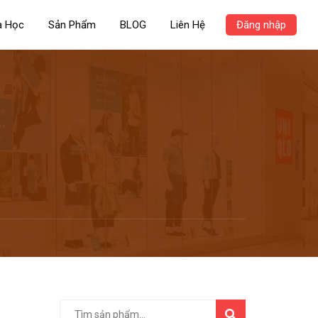
a Học
Sản Phẩm
BLOG
Liên Hệ
Đăng nhập
TÌM