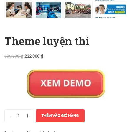
Theme luyện thi
999.000
₫
222.000
₫
-
+
THÊM VÀO GIỎ HÀNG