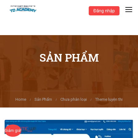
Đăng nhập
SẢN PHẨM
Home
Sản Phẩm
Chưa phân loại
Theme luyện thi
Giảm giá!