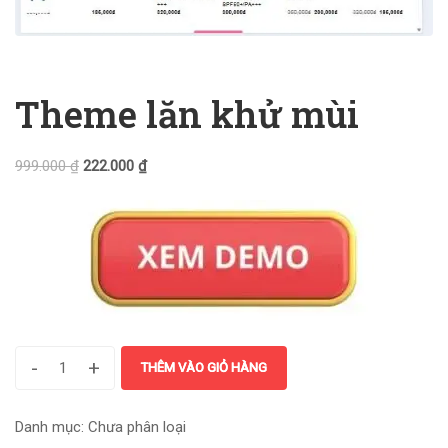
Theme lăn khử mùi
999.000
₫
222.000
₫
-
+
THÊM VÀO GIỎ HÀNG
Danh mục:
Chưa phân loại