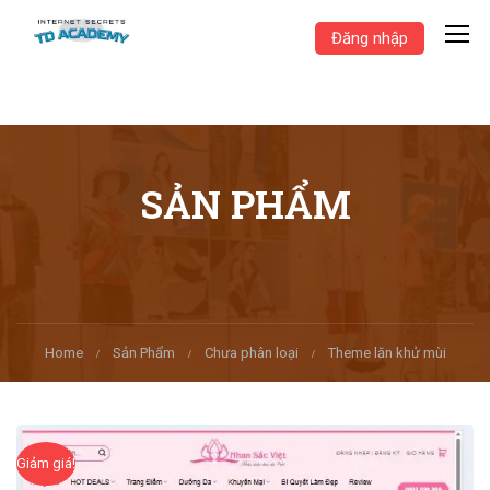
Đăng nhập
SẢN PHẨM
Home
Sản Phẩm
Chưa phân loại
Theme lăn khử mùi
Giảm giá!