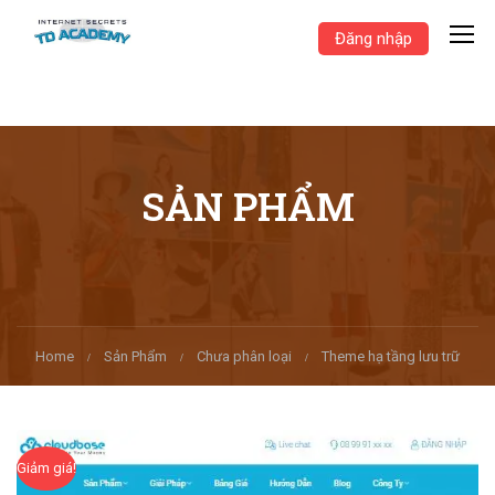
Đăng nhập
SẢN PHẨM
Home
Sản Phẩm
Chưa phân loại
Theme hạ tầng lưu trữ
Giảm giá!