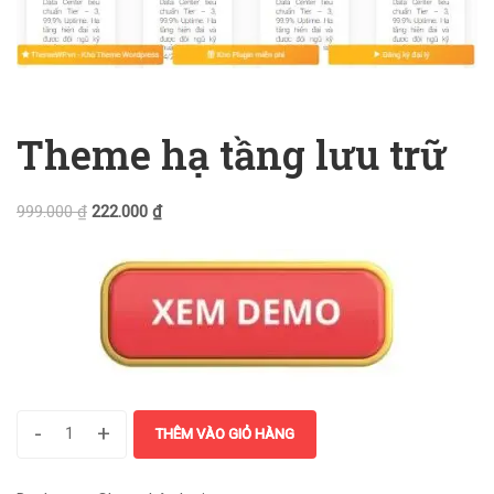
Theme hạ tầng lưu trữ
999.000
₫
222.000
₫
-
+
THÊM VÀO GIỎ HÀNG