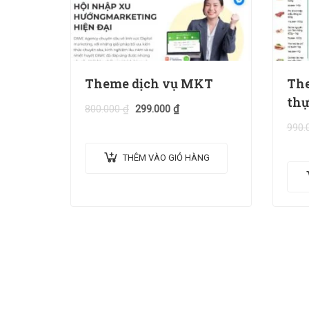
Theme dịch vụ MKT
The
thự
800.000
₫
299.000
₫
990.
THÊM VÀO GIỎ HÀNG