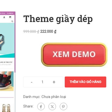
Theme giầy dép
999.000
₫
222.000
₫
-
+
THÊM VÀO GIỎ HÀNG
Danh mục:
Chưa phân loại
Share: