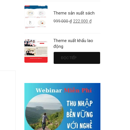
Theme sản xuất sách
999.000
₫
222.000
₫
Theme xuất khẩu lao
động
ĐỌC TIẾP