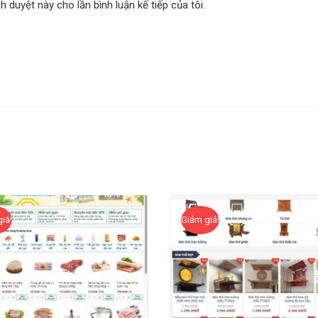
nh duyệt này cho lần bình luận kế tiếp của tôi.
iá!
Giảm giá!