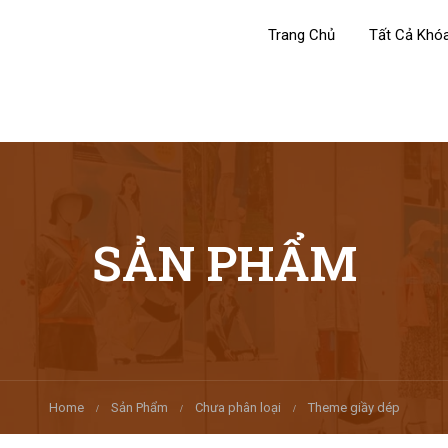
Trang Chủ
Tất Cả Khó
SẢN PHẨM
Home
Sản Phẩm
Chưa phân loại
Theme giầy dép