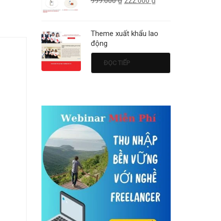
999.000
₫
222.000
₫
Theme xuất khẩu lao
động
ĐỌC TIẾP