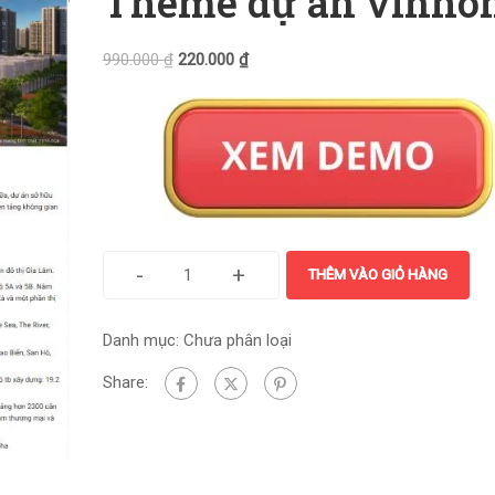
Theme dự án vinho
990.000
₫
220.000
₫
-
+
THÊM VÀO GIỎ HÀNG
Danh mục:
Chưa phân loại
Share: