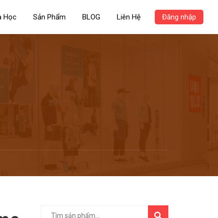
a Học
Sản Phẩm
BLOG
Liên Hệ
Đăng nhập
TÌM