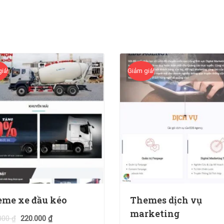
iá!
Giảm giá!
me xe đầu kéo
Themes dịch vụ
marketing
000
₫
220.000
₫