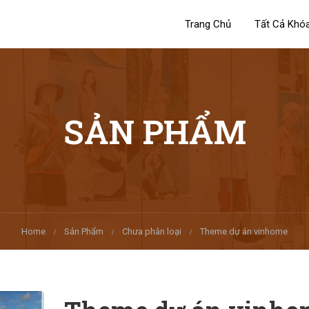
Trang Chủ
Tất Cả Khó
SẢN PHẨM
Home
Sản Phẩm
Chưa phân loại
Theme dự án vinhome