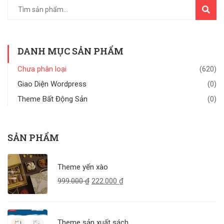
TÌM
KIẾM
DANH MỤC SẢN PHẨM
Chưa phân loại
(620)
Giao Diện Wordpress
(0)
Theme Bất Động Sản
(0)
SẢN PHẨM
Theme yến xào
999.000
₫
222.000
₫
Theme sản xuất sách