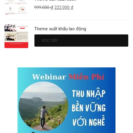
999.000
₫
222.000
₫
Theme xuất khẩu lao động
ĐỌC TIẾP