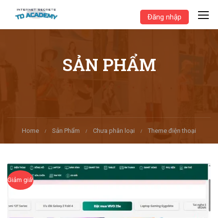
Đăng nhập
SẢN PHẨM
Home
Sản Phẩm
Chưa phân loại
Theme điện thoại
Giảm giá!