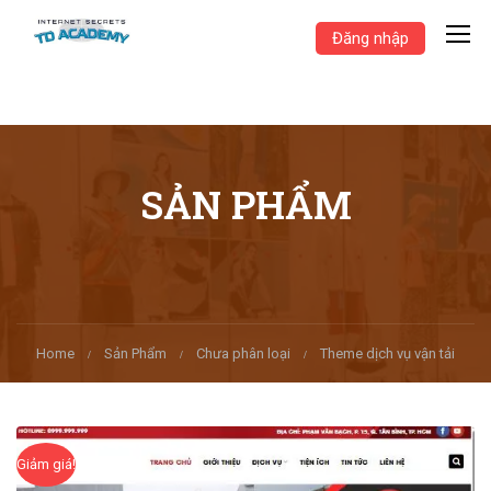
Đăng nhập
SẢN PHẨM
Home
Sản Phẩm
Chưa phân loại
Theme dịch vụ vận tải
Giảm giá!