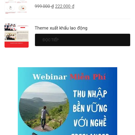
999.000
₫
222.000
₫
Theme xuất khẩu lao động
ĐỌC TIẾP