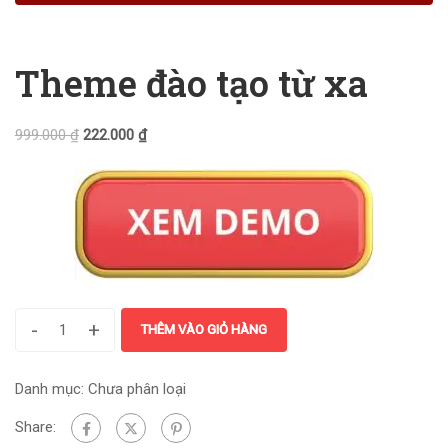
Theme đào tạo từ xa
999.000
₫
222.000
₫
-
+
THÊM VÀO GIỎ HÀNG
Danh mục:
Chưa phân loại
Share: