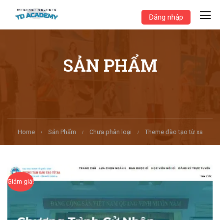
Đăng nhập
SẢN PHẨM
Home
Sản Phẩm
Chưa phân loại
Theme đào tạo từ xa
Giảm giá!