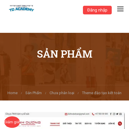
Đăng nhập
SẢN PHẨM
Home
Sản Phẩm
Chưa phân loại
Theme đào tạo kết toán
Giảm giá!