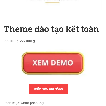
Theme đào tạo kết toán
999.000
₫
222.000
₫
-
+
THÊM VÀO GIỎ HÀNG
Danh mục:
Chưa phân loại