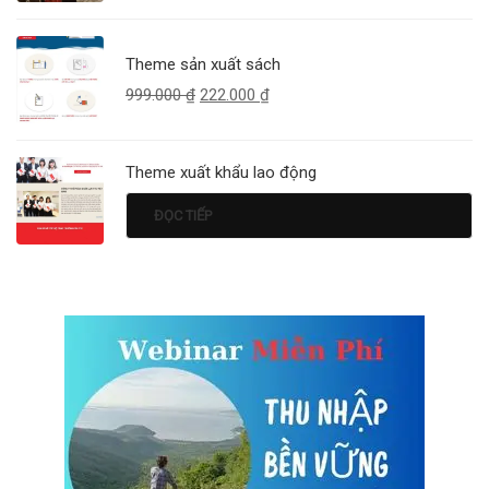
Theme sản xuất sách
999.000
₫
222.000
₫
Theme xuất khẩu lao động
ĐỌC TIẾP