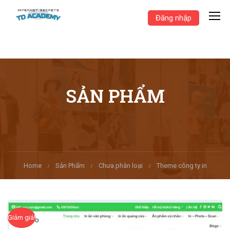
Đăng nhập
SẢN PHẨM
Home
Sản Phẩm
Chưa phân loại
Theme công ty in
Giảm giá!