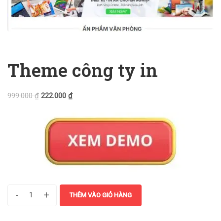
Theme công ty in
999.000
₫
222.000
₫
-
+
THÊM VÀO GIỎ HÀNG