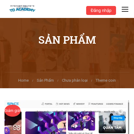
Đăng nhập
SẢN PHẨM
Home
Sản Phẩm
Chưa phân loại
Theme coin
Giảm giá!