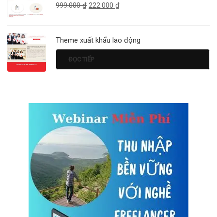
999.000
₫
222.000
₫
Theme xuất khẩu lao động
ĐỌC TIẾP