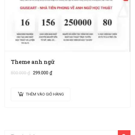
Theme anh ngữ
800.000
₫
299.000
₫
THÊM VÀO GIỎ HÀNG