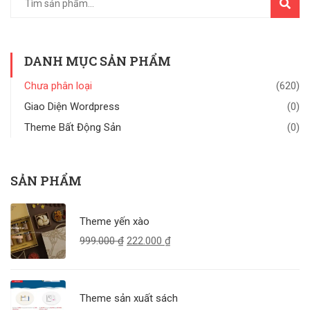
TÌM
KIẾM
DANH MỤC SẢN PHẨM
Chưa phân loại
(620)
Giao Diện Wordpress
(0)
Theme Bất Động Sản
(0)
SẢN PHẨM
Theme yến xào
999.000
₫
222.000
₫
Theme sản xuất sách