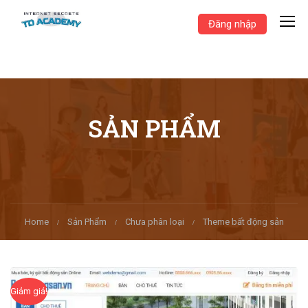
Đăng nhập
SẢN PHẨM
Home
Sản Phẩm
Chưa phân loại
Theme bất động sản
Giảm giá!