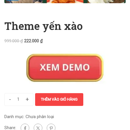
Theme yến xào
999.000
₫
222.000
₫
-
+
THÊM VÀO GIỎ HÀNG
Danh mục:
Chưa phân loại
Share: