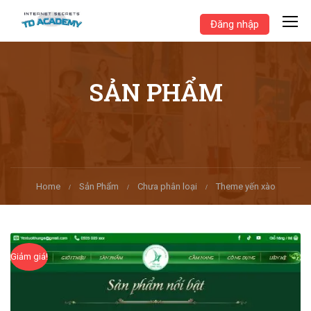
Đăng nhập
SẢN PHẨM
Home
Sản Phẩm
Chưa phân loại
Theme yến xào
Giảm giá!