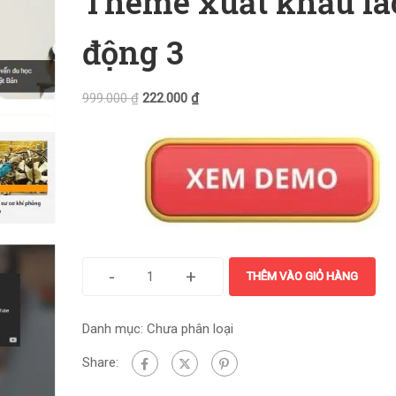
Theme xuất khẩu la
động 3
999.000
₫
222.000
₫
-
+
THÊM VÀO GIỎ HÀNG
Danh mục:
Chưa phân loại
Share: