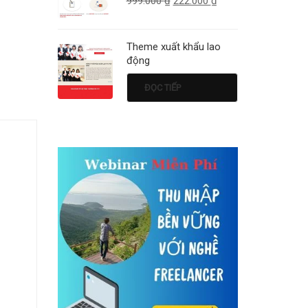
999.000
₫
222.000
₫
Theme xuất khẩu lao
động
ĐỌC TIẾP