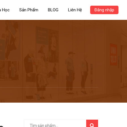
a Học
Sản Phẩm
BLOG
Liên Hệ
Đăng nhập
TÌM