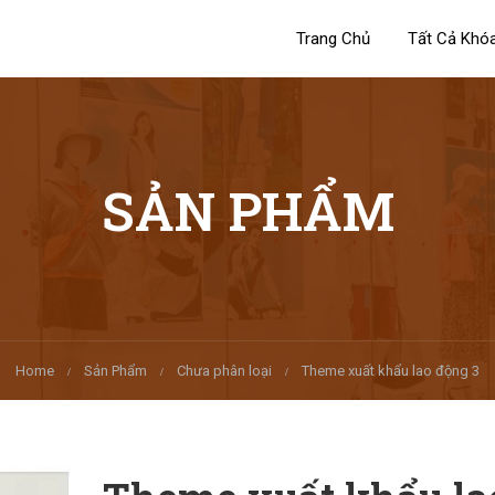
Trang Chủ
Tất Cả Khó
SẢN PHẨM
Home
Sản Phẩm
Chưa phân loại
Theme xuất khẩu lao động 3