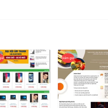
iá!
Giảm giá!