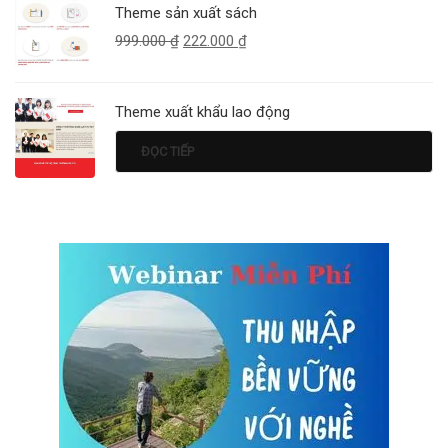
Theme sản xuất sách
999.000
₫
222.000
₫
Theme xuất khẩu lao động
ĐỌC TIẾP