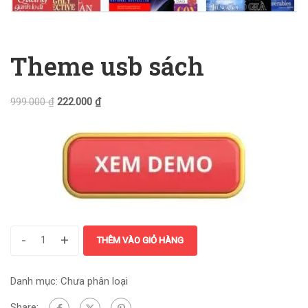
Theme usb sách
999.000
₫
222.000
₫
-
+
THÊM VÀO GIỎ HÀNG
Danh mục:
Chưa phân loại
Share: