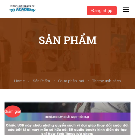
Đăng nhập
SẢN PHẨM
Home
Sản Phẩm
Chưa phân loại
Theme usb sách
Giảm giá!