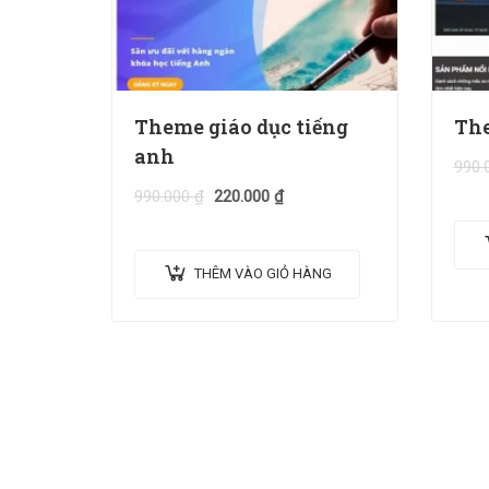
Theme giáo dục tiếng
The
anh
990.
990.000
₫
220.000
₫
THÊM VÀO GIỎ HÀNG