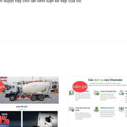
nh duyệt này cho lần bình luận kế tiếp của tôi.
iá!
Giảm giá!