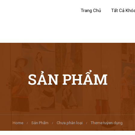
Trang Chủ
Tất Cả Khó
SẢN PHẨM
Home
Sản Phẩm
Chưa phân loại
Theme tuỷen dụng