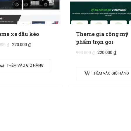
me xe đầu kéo
Theme gia công mỹ
phẩm trọn gói
000
₫
220.000
₫
990.000
₫
220.000
₫
THÊM VÀO GIỎ HÀNG
THÊM VÀO GIỎ HÀNG