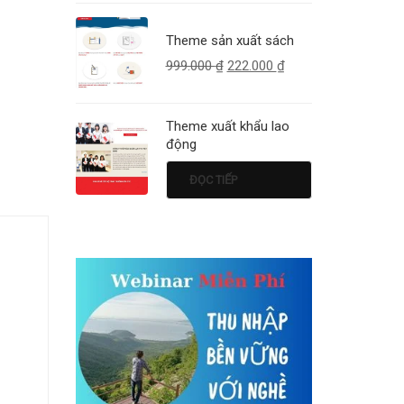
Theme sản xuất sách
999.000
₫
222.000
₫
Theme xuất khẩu lao
động
ĐỌC TIẾP