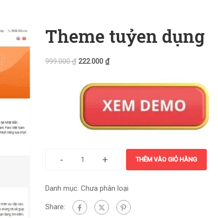
Theme tuỷen dụng
999.000
₫
222.000
₫
-
+
THÊM VÀO GIỎ HÀNG
Danh mục:
Chưa phân loại
Share: