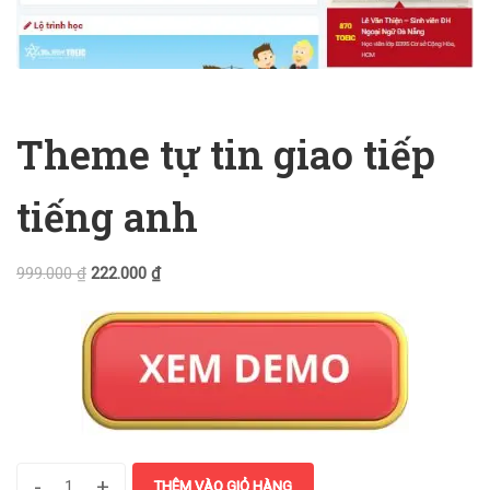
Theme tự tin giao tiếp
tiếng anh
999.000
₫
222.000
₫
-
+
THÊM VÀO GIỎ HÀNG